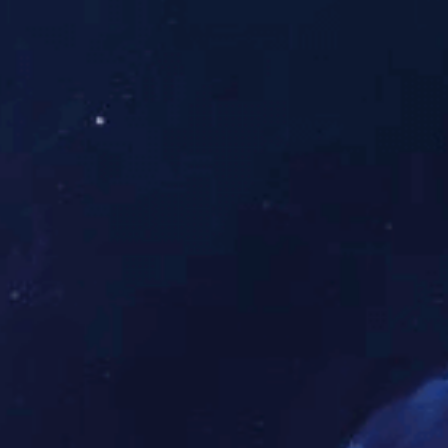
导航
介绍
今年会
产品介绍
企业文化
集团服务
接洽
今年会官网