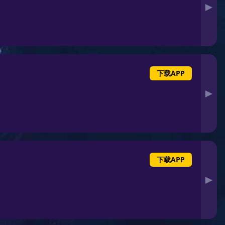
青涩少年到排球巨星的
路历程回顾
排球巨星从青涩少年到职业运动员的成长历程与心路历