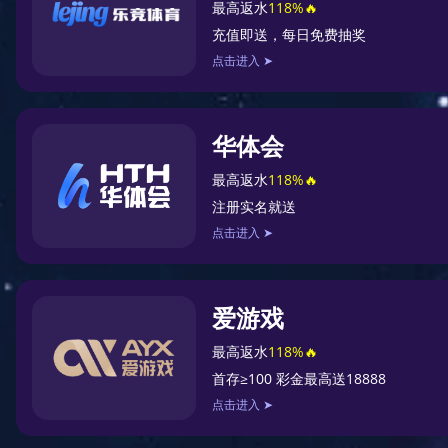
赵强专访：从
成长之路与心
2026-03-01
本文将通过赵强的专访，深入探讨这位