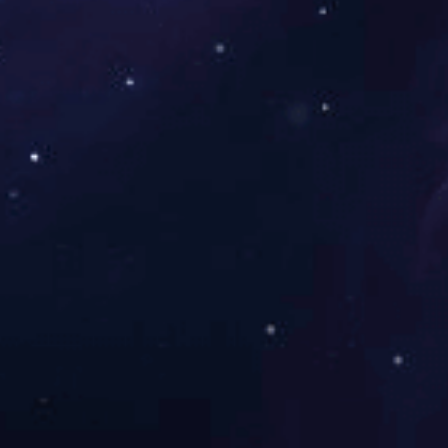
总结：
通过本次专访，我们看到了一位从青涩
遭遇挫折还是成名后的重压之下，赵强
个人学习与借鉴。同时，他积极参与公
所需的大众偶像形象。
Zhao Qiang 的故事不仅是一个
材。在未来，相信这位巨星将在新的领
行。
上一篇